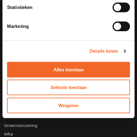
Statistieken
Je e-mail
Marketing
MELD JE AAN
Details tonen
Alles toestaan
Europaweg 161
7336 AL Apeldoorn
055 - 53 46 055
Selectie toestaan
Alle vestigingen
Weigeren
VAKGEBIEDEN
Groenvoorziening
Infra