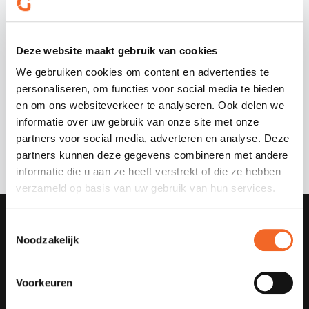
Heeft een productiemedewerker beton vaste werktijden?
Deze website maakt gebruik van cookies
Verdient een ervaren productiemedewerker beton meer dan een
beginner?
We gebruiken cookies om content en advertenties te
personaliseren, om functies voor social media te bieden
en om ons websiteverkeer te analyseren. Ook delen we
Wat verdient een productiemedewerker beton gemiddeld?
informatie over uw gebruik van onze site met onze
partners voor social media, adverteren en analyse. Deze
Kan een productiemedewerker beton zelfstandig werken?
partners kunnen deze gegevens combineren met andere
informatie die u aan ze heeft verstrekt of die ze hebben
verzameld op basis van uw gebruik van hun services.
DÉ
GROEN- EN INFRA
SPECIALIST
Toestemmingsselectie
Noodzakelijk
Niks missen?
Gewoon aanmelden voor onze nieuwsbrief.
Voorkeuren
Je naam