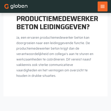
LEIDINGGEVEN?
Home
KAN EEN
Vacatures
PRODUCTIEMEDEWERKER
Werken & leren
BETON LEIDINGGEVEN?
Voor werkgevers
Ja, een ervaren productiemedewerker beton kan
Over ons
doorgroeien naar een leidinggevende functie. De
Blogs
productiemedewerker beton krijgt dan de
verantwoordelijkheid om collega’s aan te sturen en
Contact
werkzaamheden te coördineren. Dit vereist naast
vakkennis ook sterke communicatieve
vaardigheden en het vermogen om overzicht te
Open sollicitatie
houden in drukke situaties.
Uren declareren
Leerplatform