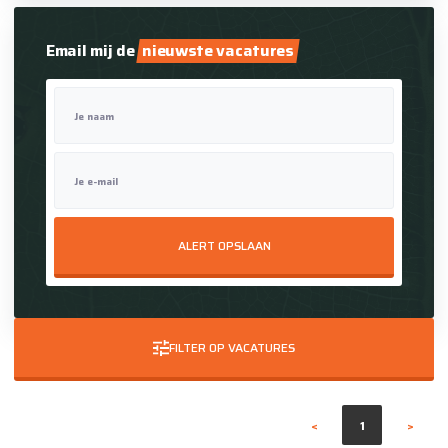
Email mij de
nieuwste vacatures
Je naam
Je e-mail
ALERT OPSLAAN
FILTER OP VACATURES
<
1
>