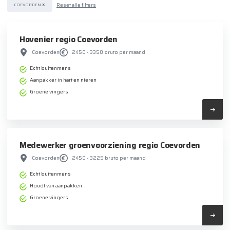
Reset alle filters
COEVORDEN
X
Hovenier regio Coevorden
Coevorden
2450 - 3350 bruto per maand
Echt buitenmens
Aanpakker in hart en nieren
Groene vingers
Medewerker groenvoorziening regio Coevorden
Coevorden
2450 - 3225 bruto per maand
Echt buitenmens
Houdt van aanpakken
Groene vingers