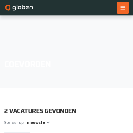
Home
Vacatures
Werken & leren
Voor werkgevers
Over ons
Blogs
COEVORDEN
Contact
Open sollicitatie
Uren declareren
Leerplatform
2 VACATURES GEVONDEN
Sorteer op